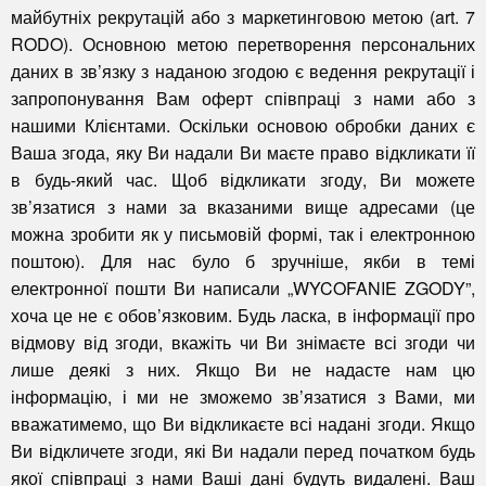
майбутніх рекрутацій або з маркетинговою метою (art. 7
RODO). Основною метою перетворення персональних
даних в зв’язку з наданою згодою є ведення рекрутації і
запропонування Вам оферт співпраці з нами або з
нашими Клієнтами.
Оскільки основою обробки даних є
Ваша згода, яку Ви надали Ви маєте право відкликати її
в будь-який час. Щоб відкликати згоду, Ви можете
зв’язатися з нами за вказаними вище адресами (це
можна зробити як у письмовій формі, так і електронною
поштою). Для нас було б зручніше, якби в темі
електронної пошти Ви написали „WYCOFANIE ZGODY”,
хоча це не є обов’язковим.
Будь ласка, в інформації про
відмову від згоди, вкажіть чи Ви знімаєте всі згоди чи
лише деякі з них.
Якщо Ви не надасте нам цю
інформацію, і ми не зможемо зв’язатися з Вами, ми
вважатимемо, що Ви відкликаєте всі надані згоди
.
Якщо
Ви відкличете згоди, які Ви надали перед початком будь
якої співпраці з нами Ваші дані будуть видалені.
Ваш