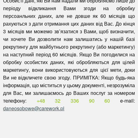
Особисті дані, які Ви нам надали ми обробляємо лише до
періоду відкликання Вами згоди на обробку
персоанльних даних, але не довше як 60 місяців що
рахуються з дати отримання цих даних від Вас. До кінця
3 місяців ми можемо зв’язатися з Вами, щоб визначити,
чи хочете Ви дозволити нам залишатись у нашій базі
рекрутингу для майбутнього рекрутингу (або маркетингу)
на наступний період 60 місяців. Якщо Ви погодилися на
обробку особистих даних, які обробляються для цілей
маркетингу, вони використовуються для цієї мети, доки
Ви не відкличете свою згоду.
ПРИМІТКА: Якщо будь-яка
інформація, що міститься у цьому документі, незрозуміла
для Вас, ми залишаємось до Ваших послуг за номером
телефону:
+48 32 336 90 60
e-mail:
daneosobowe@carework.pl