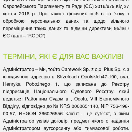
Європейського Парламенту та Ради (ЄС) 2016/679 від 27
квітня 2016 р. Про захист фізичних осіб в зв ’язку з
обробкою персональних даних та щодо вільного
переміщення таких даних та відміни директиви 95/46 /
ЄС (далі – “RODO”).
ТЕРМІНИ, ЯКІ Є ДЛЯ ВАС ВАЖЛИВІ
Адміністратор
– Ми, тобто Carework Sp. z o.o. Plus Sp. к. з
юридичною адресою в Strzelcach Opolskich47-100, вул.
Henryka Pobożnego 1, що записана до Реєстру
підприємців Національного Судового Реєстру, який
ведеться Районним Судом в , Opolu, VIII Економічного
Відділу, відповідно до № KRS 0000651140, NIP 756-198-
00-57, REGON 366026556
Клієнт
– це суб’єкт, з яким
Адміністратор уклав договір, предмет якого є надання
Адміністратором аутсорсингу або тимчасової роботи.