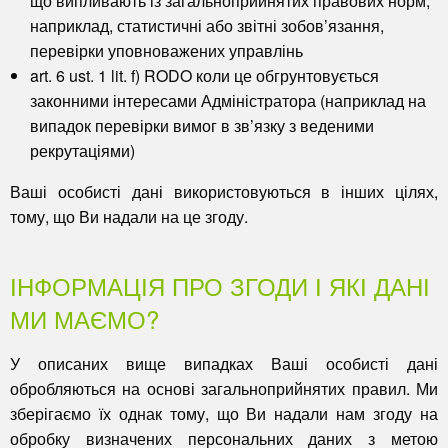
що випливають із загальноприйнятих правових норм
,
наприклад, статистичні або звітні зобов’язання,
перевірки уповноважених управлінь
art. 6 ust. 1 lit. f) RODO
коли це обгрунтовується
законними інтересами Адміністратора
(наприклад на
випадок перевірки вимог в зв’язку з веденими
рекрутаціями)
Ваші особисті дані
використовуються в інших цілях
,
тому, що Ви надали на це згоду.
ІНФОРМАЦІЯ ПРО ЗГОДИ І ЯКІ ДАНІ
МИ МАЄМО?
У описаних вище випадках Ваші особисті дані
обробляються на основі загальноприйнятих правил. Ми
зберігаємо їх однак тому, що Ви надали нам згоду на
обробку визначених персональних даних з метою